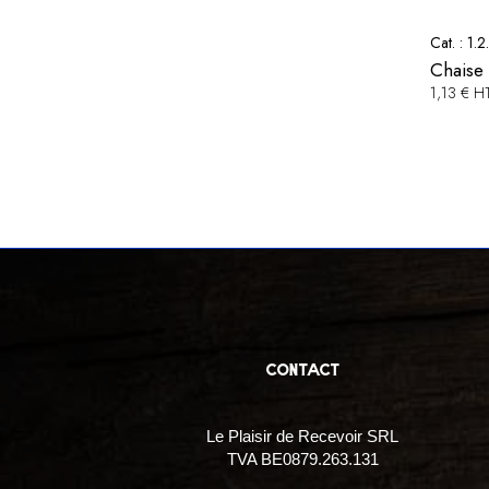
Cat. :
1.2
Chaise 
1,13 € H
contact
Le Plaisir de Recevoir SRL
TVA BE0879.263.131