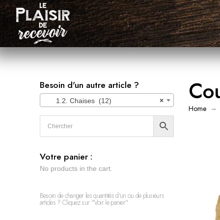
Cou
Besoin d'un autre article ?
1.2. Chaises (12)
×
→
Home
Votre panier :
No products in the cart.
Besoin de changer les quantités d'un ou de plusieurs
articles ? Cliquez sur "Voir le panier".