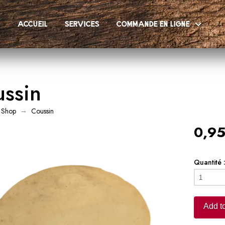
accueil
services
commande en ligne
ssin
→
Shop
Coussin
0,95
Quantité 
Coussin
quantity
Add to