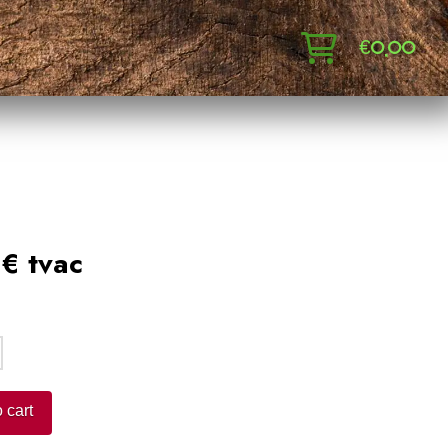
€
0,00
€ tvac
:
 cart