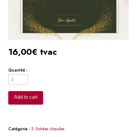
16,00€ tvac
Quantité :
Dos
de
Bar
Add to cart
au
safran
et
julienne
Catégorie :
5. Entrées chaudes
de