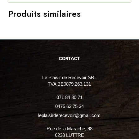
légumes
quantity
Produits similaires
contact
Le Plaisir de Recevoir SRL
TVA BE0879.263.131
071 84 30 71
0475 63 75 34
leplaisirderecevoir@gmail.com
Rue de la Marache, 98
6238 LUTTRE