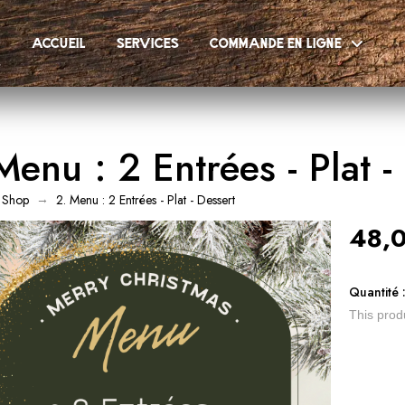
accueil
services
commande en ligne
Menu : 2 Entrées - Plat -
→
Shop
2. Menu : 2 Entrées - Plat - Dessert
48,0
Quantité 
This produ