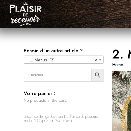
2. 
Besoin d'un autre article ?
1. Menus (3)
×
→
Home
Votre panier :
No products in the cart.
Besoin de changer les quantités d'un ou de plusieurs
articles ? Cliquez sur "Voir le panier".