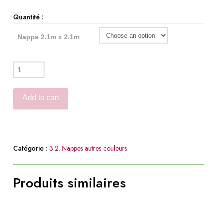
Quantité :
Nappe 2.1m x 2.1m
Nappe
2m
x
Add to cart
1,5m
quantity
Catégorie :
3.2. Nappes autres couleurs
Produits similaires