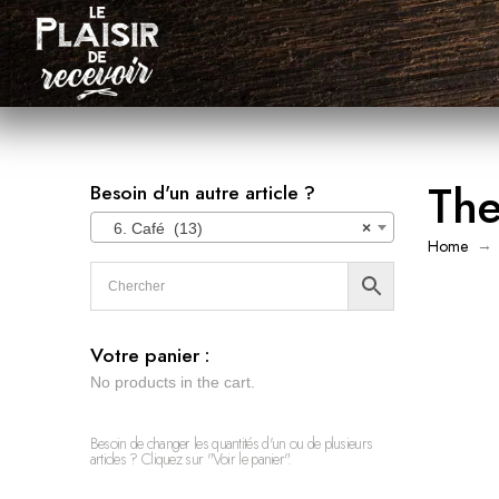
Th
Besoin d'un autre article ?
6. Café (13)
×
→
Home
Votre panier :
No products in the cart.
Besoin de changer les quantités d'un ou de plusieurs
articles ? Cliquez sur "Voir le panier".