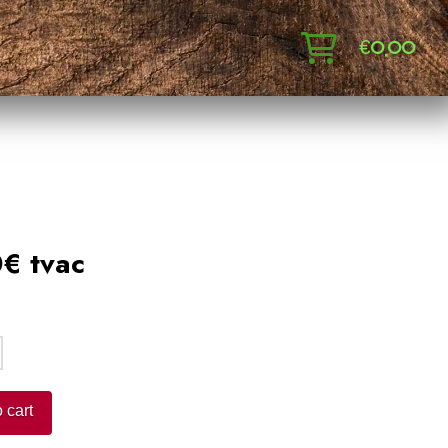
€
0,00
€ tvac
:
 cart