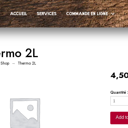
accueil
services
commande en ligne
ermo 2L
→
Shop
Thermo 2L
4,50
Quantité 
Thermo
2L
quantity
Add to