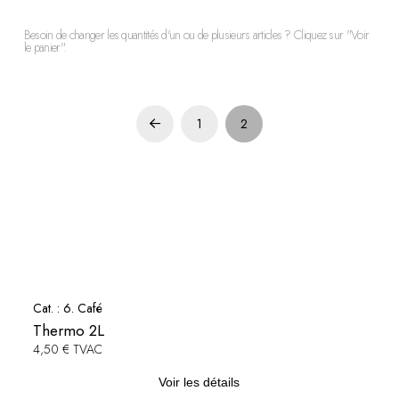
Besoin de changer les quantités d'un ou de plusieurs articles ? Cliquez sur "Voir
le panier".
1
2
Prev
Cat. :
6. Café
Thermo 2L
4,50 € TVAC
Voir les détails