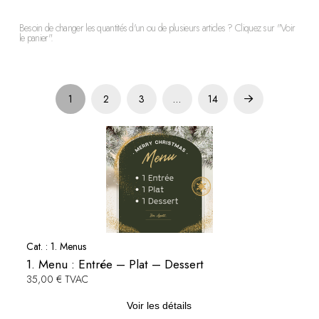
Besoin de changer les quantités d'un ou de plusieurs articles ? Cliquez sur "Voir
le panier".
1
2
3
…
14
Next
Cat. :
1. Menus
1. Menu : Entrée – Plat – Dessert
35,00 € TVAC
Voir les détails