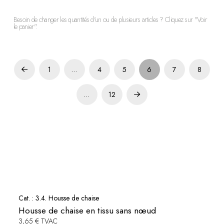
Besoin de changer les quantités d'un ou de plusieurs articles ? Cliquez sur "Voir
le panier".
1
…
4
5
6
7
8
Prev
…
12
Next
Cat. :
3.4. Housse de chaise
Housse de chaise en tissu sans nœud
3,65 € TVAC