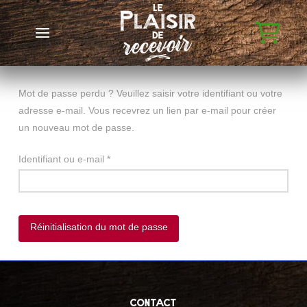
Mot de passe perdu ? Veuillez saisir votre identifiant ou votre
adresse e-mail. Vous recevrez un lien par e-mail pour créer
un nouveau mot de passe.
Obligatoire
Identifiant ou e-mail
*
Réinitialisation du mot de passe
contact