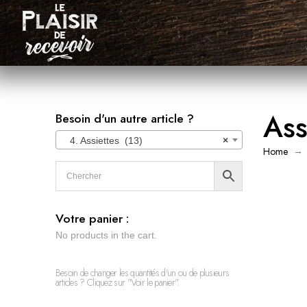
Ass
Besoin d'un autre article ?
4. Assiettes (13)
×
→
Home
Votre panier :
No products in the cart.
Besoin de changer les quantités d'un ou de plusieurs
articles ? Cliquez sur "Voir le panier".