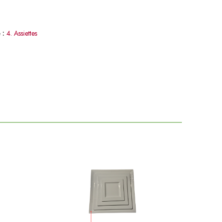
 :
4. Assiettes