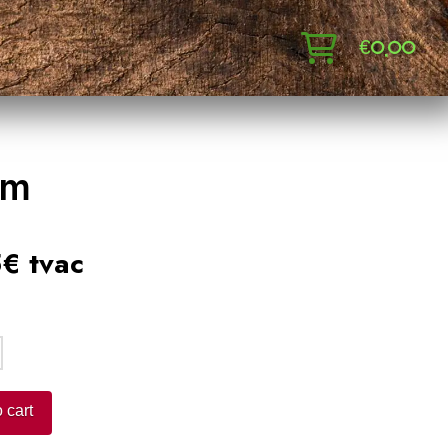
€
0,00
cm
€ tvac
:
 cart