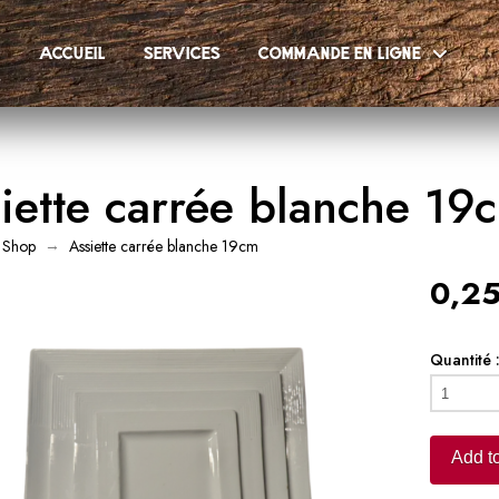
accueil
services
commande en ligne
iette carrée blanche 19
→
Shop
Assiette carrée blanche 19cm
0,25
Quantité 
Assiette
carrée
blanche
Add to
19cm
quantity