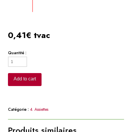
0,41€ tvac
Quantité :
Assiette
carrée
blanche
Add to cart
30cm
quantity
Catégorie :
4. Assiettes
Produits similaires