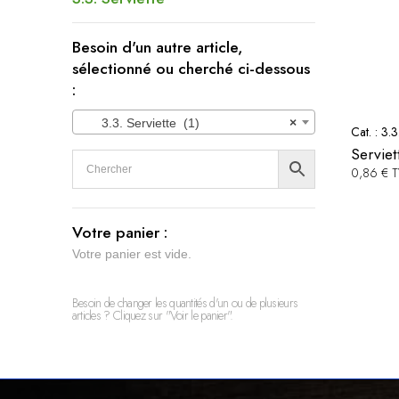
Besoin d'un autre article,
sélectionné ou cherché ci-dessous
:
3.3. Serviette (1)
×
Cat. :
3.3
Servie
0,86 € 
Votre panier :
Votre panier est vide.
Besoin de changer les quantités d'un ou de plusieurs
articles ? Cliquez sur "Voir le panier".