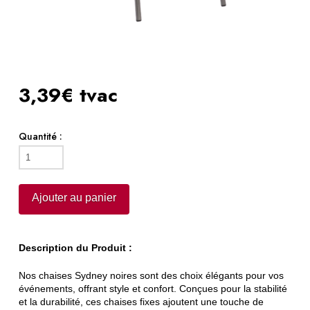
3,39€ tvac
Quantité :
quantité
de
Chaise
Ajouter au panier
fixe
noire
Description du Produit :
Nos chaises Sydney noires sont des choix élégants pour vos
événements, offrant style et confort. Conçues pour la stabilité
et la durabilité, ces chaises fixes ajoutent une touche de