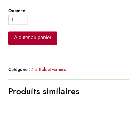
Quantité :
quantité
de
Coupelle
Ajouter au panier
étoile
Catégorie :
4.3. Bols et verrines
Produits similaires