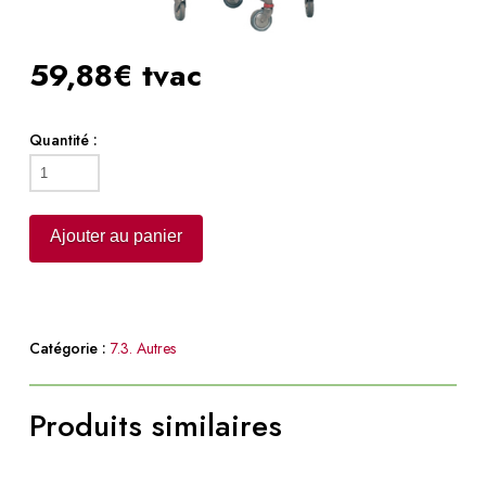
59,88€ tvac
Quantité :
quantité
de
Echelle
Ajouter au panier
84
assiette
Catégorie :
7.3. Autres
Produits similaires