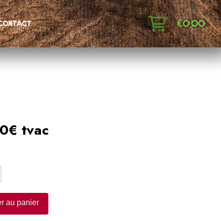
€
0,00
contact
0€ tvac
:
r au panier