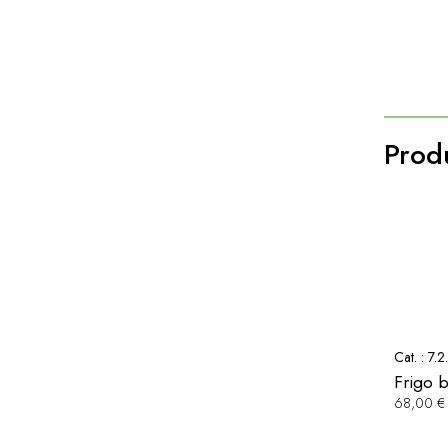
Produ
Cat. :
7.2
Frigo 
68,00 €