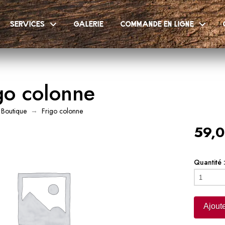
services
galerie
commande en ligne
go colonne
→
Boutique
Frigo colonne
59,0
Quantité 
quantité
de
Frigo
Ajoute
colonne