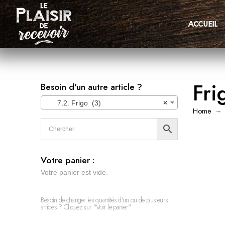
accueil
Fri
Besoin d'un autre article ?
7.2. Frigo (3)
×
→
Home
Votre panier :
Votre panier est vide.
Besoin de changer les quantités d'un ou de plusieurs
articles ? Cliquez sur "Voir le panier".