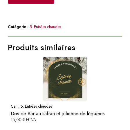
farcie,
veloutine
au
Catégorie :
5. Entrées chaudes
cidre
et
pommes
Produits similaires
caramélisées
aux
amandes
Cat. :
5. Entrées chaudes
Dos de Bar au safran et julienne de légumes
16,00 € HTVA