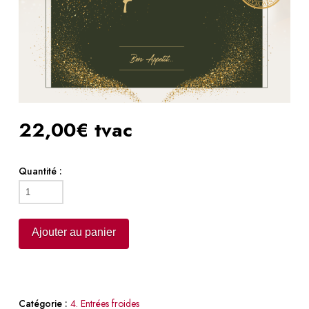
22,00€ tvac
Quantité :
quantité
de
Le
Ajouter au panier
demi-
homard
en
belle
Catégorie :
4. Entrées froides
vue