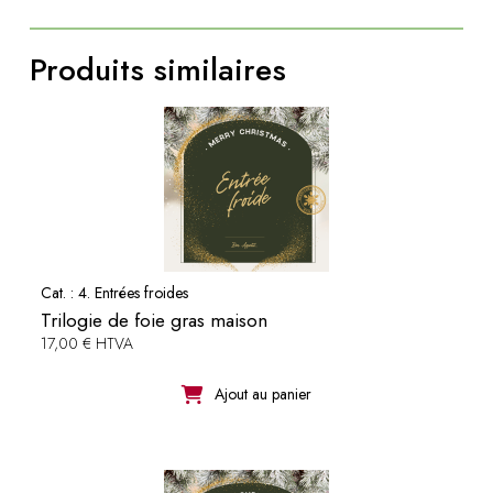
et
ses
Produits similaires
garnitures
Cat. :
4. Entrées froides
Trilogie de foie gras maison
17,00 € HTVA
Ajout au panier