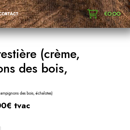
€
0,00
contact
restière (crème,
ns des bois,
hampignons des bois, échalotes)
0€ tvac
: