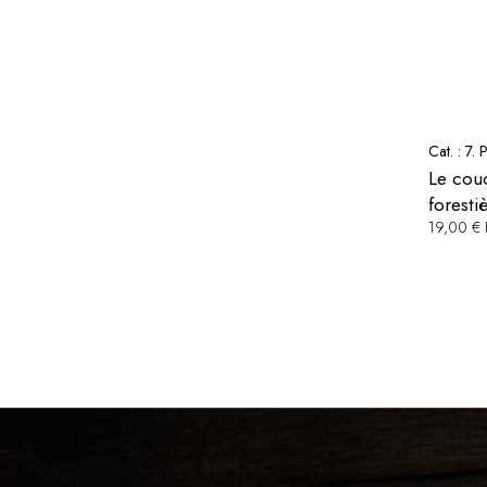
Cat. :
7. P
Le couc
foresti
19,00 €