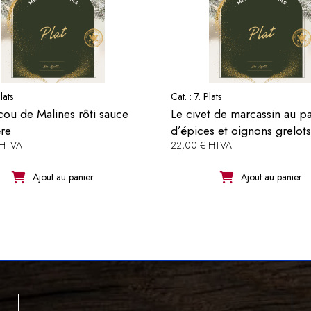
lats
Cat. :
7. Plats
ou de Malines rôti sauce
Le civet de marcassin au pa
ère
d’épices et oignons grelots
 HTVA
22,00 € HTVA
Ajout au panier
Ajout au panier