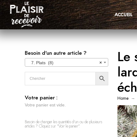
accueil
Le 
Besoin d'un autre article ?
7. Plats (8)
×
lar
éch
Votre panier :
→
Home
Votre panier est vide.
Besoin de changer les quantités d'un ou de plusieurs
articles ? Cliquez sur "Voir le panier".