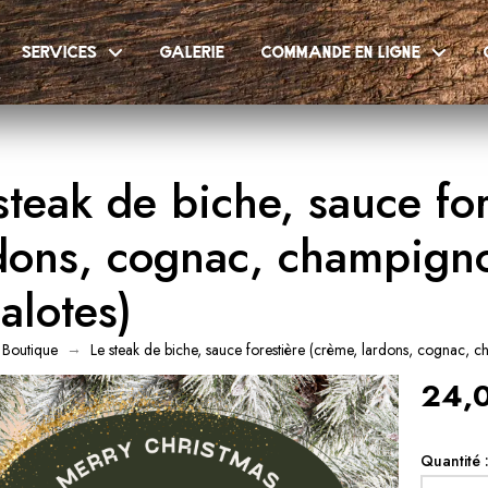
services
galerie
commande en ligne
steak de biche, sauce fo
dons, cognac, champigno
alotes)
→
Boutique
Le steak de biche, sauce forestière (crème, lardons, cognac, c
24,0
Quantité 
quantité