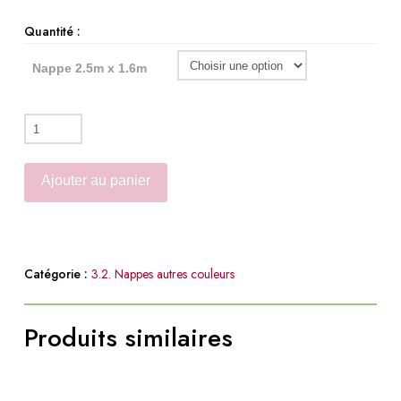
Quantité :
Nappe 2.5m x 1.6m
quantité
de
Nappe
Ajouter au panier
2.5m
x
1.5m
Catégorie :
3.2. Nappes autres couleurs
Produits similaires