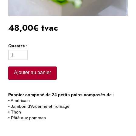
48,00€ tvac
Quantité :
quantité
de
Pains
Ajouter au panier
surprise
lunch
entreprise
Pannier composé de 24 petits pains composés de :
• Américain
• Jambon d’Ardenne et fromage
• Thon
• Pâté aux pommes