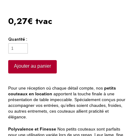
0,27€ tvac
Quantité :
quantité
de
Petit
Ajouter au panier
couteau
Pour une réception où chaque détail compte, nos
petits
couteaux en location
apportent la touche finale à une
présentation de table impeccable. Spécialement conçus pour
accompagner vos entrées, qu’elles soient chaudes, froides,
ou autres entremets, ces couteaux allient praticité et
élégance.
Polyvalence et Finesse
Nos petits couteaux sont parfaits
pour une utilisation variée lors de vos repas. Leur lame, fine