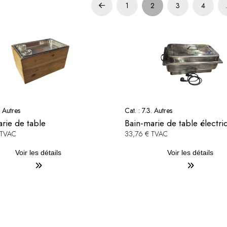
1
2
3
4
Prev
. Autres
Cat. :
7.3. Autres
rie de table
Bain-marie de table électri
 TVAC
33,76 € TVAC
Voir les détails
Voir les détails