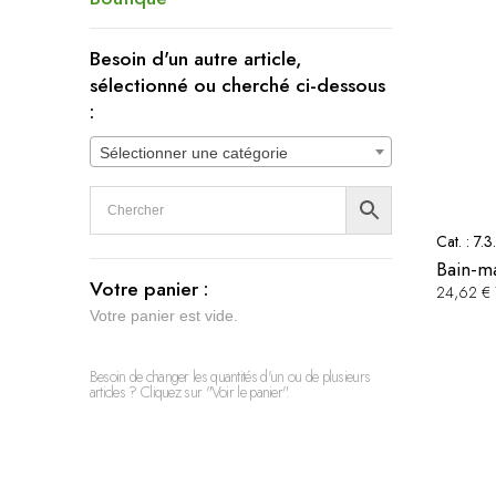
Besoin d'un autre article,
sélectionné ou cherché ci-dessous
:
Sélectionner une catégorie
Cat. :
7.3
Bain-ma
Votre panier :
24,62 €
Votre panier est vide.
Besoin de changer les quantités d'un ou de plusieurs
articles ? Cliquez sur "Voir le panier".