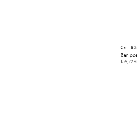
Cat. :
8.3
Bar po
159,72 