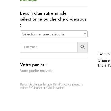
Besoin d'un autre article,
sélectionné ou cherché ci-dessous
:
Sélectionner une catégorie
Cat. :
1.2
Chaise 
Votre panier :
1,13 € T
Votre panier est vide.
Besoin de changer les quantités d'un ou de plusieurs
articles ? Cliquez sur "Voir le panier".