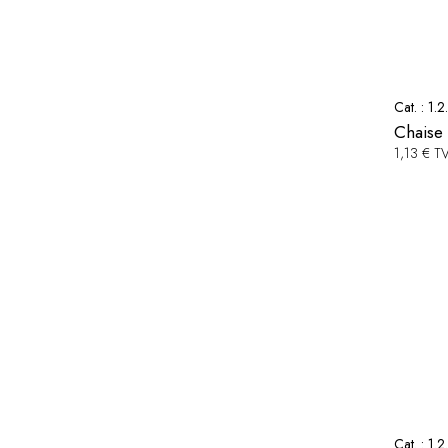
Cat. :
1.2
Chaise 
1,13 € T
Cat. :
1.2