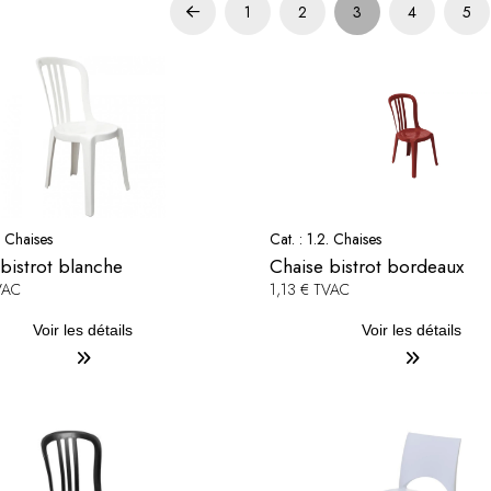
1
2
3
4
5
Prev
. Chaises
Cat. :
1.2. Chaises
bistrot blanche
Chaise bistrot bordeaux
VAC
1,13 € TVAC
Voir les détails
Voir les détails