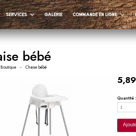
services
galerie
commande en ligne
ise bébé
→
Boutique
Chaise bébé
5,89
Quantité 
quantité
de
Chaise
Ajoute
bébé