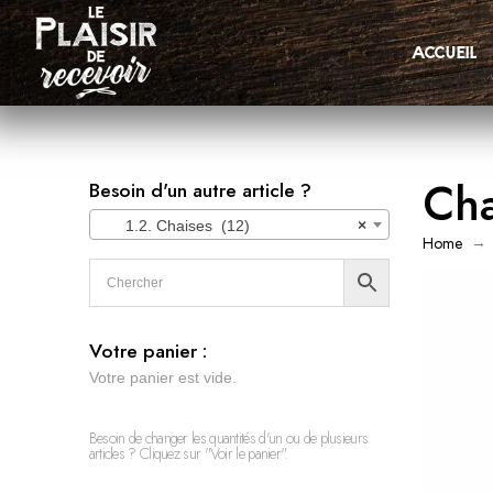
accueil
Cha
Besoin d'un autre article ?
1.2. Chaises (12)
×
→
Home
Votre panier :
Votre panier est vide.
Besoin de changer les quantités d'un ou de plusieurs
articles ? Cliquez sur "Voir le panier".