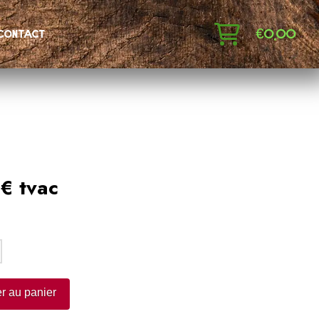
€
0,00
contact
€ tvac
:
r au panier