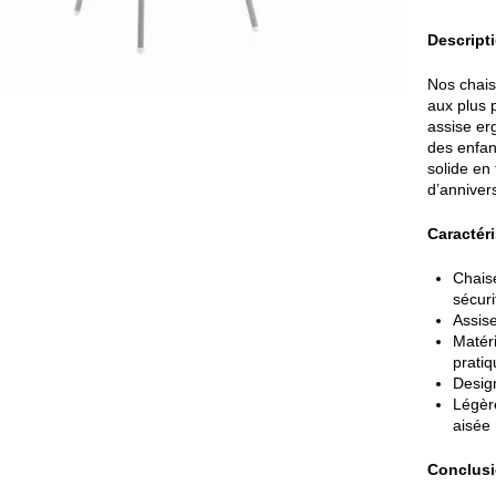
Descripti
Nos chais
aux plus 
assise er
des enfan
solide en 
d’anniver
Caractéri
Chaise
sécuri
Assise
Matéri
pratiq
Desig
Légère
aisée
Conclusi