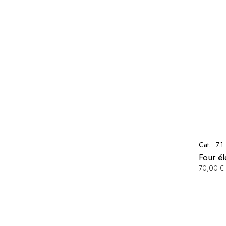
Cat. :
7.1
Four é
70,00 €