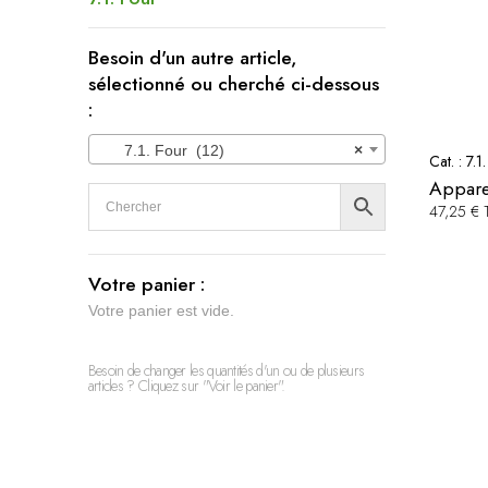
Besoin d'un autre article,
sélectionné ou cherché ci-dessous
:
7.1. Four (12)
×
Cat. :
7.1
Appare
47,25 €
Votre panier :
Votre panier est vide.
Besoin de changer les quantités d'un ou de plusieurs
articles ? Cliquez sur "Voir le panier".