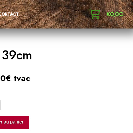
€
0,00
contact
x 39cm
0€ tvac
:
r au panier