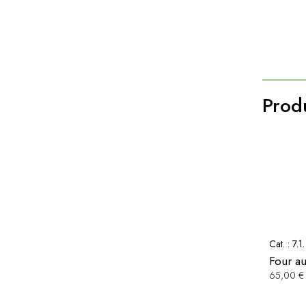
Produ
Cat. :
7.1
Four a
65,00 €