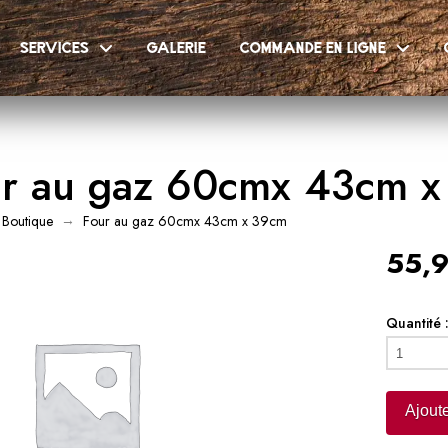
services
galerie
commande en ligne
r au gaz 60cmx 43cm 
→
Boutique
Four au gaz 60cmx 43cm x 39cm
55,9
Quantité 
quantité
de
Four
Ajoute
au
gaz