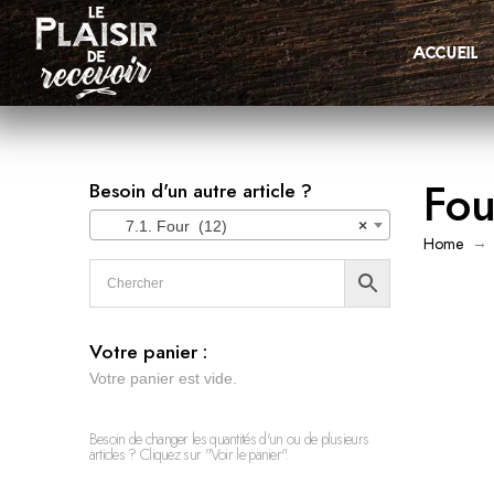
accueil
Fou
Besoin d'un autre article ?
7.1. Four (12)
×
→
Home
Votre panier :
Votre panier est vide.
Besoin de changer les quantités d'un ou de plusieurs
articles ? Cliquez sur "Voir le panier".