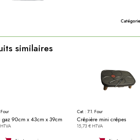
60cmx
43cm
Catégorie
x
39cm
its similaires
. Four
Cat. :
7.1. Four
u gaz 90cm x 43cm x 39cm
Crêpière mini crêpes
 HTVA
15,73 € HTVA