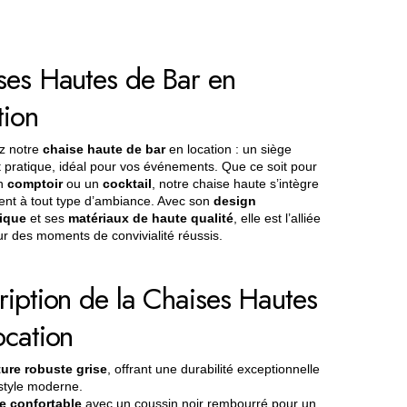
ses Hautes de Bar en
tion
z notre
chaise haute de bar
en location : un siège
t pratique, idéal pour vos événements. Que ce soit pour
un
comptoir
ou un
cocktail
, notre chaise haute s’intègre
ent à tout type d’ambiance. Avec son
design
ique
et ses
matériaux de haute qualité
, elle est l’alliée
ur des moments de convivialité réussis.
ription de la Chaises Hautes
ocation
ure robuste grise
, offrant une durabilité exceptionnelle
style moderne.
e confortable
avec un coussin noir rembourré pour un