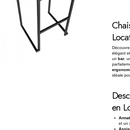
tabourets
Chai
Loca
Découvre
élégant e
un
bar
, 
parfaitem
ergonom
idéale po
Desc
en L
Armat
et un 
Assis