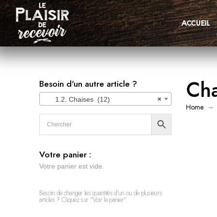
accueil
Cha
Besoin d'un autre article ?
1.2. Chaises (12)
×
→
Home
Votre panier :
Votre panier est vide.
Besoin de changer les quantités d'un ou de plusieurs
articles ? Cliquez sur "Voir le panier".