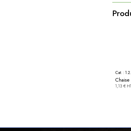
Produ
Cat. :
1.2
Chaise 
1,13 € H