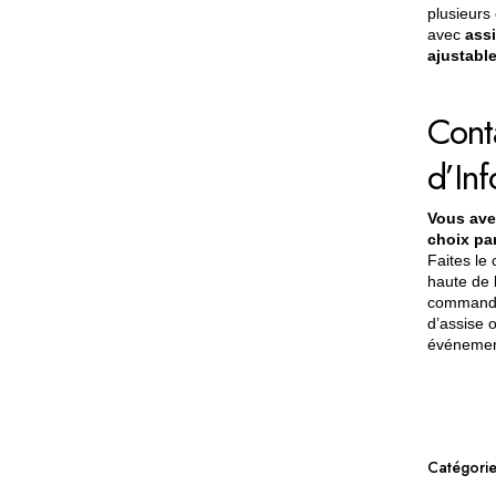
plusieurs
avec
assi
ajustabl
Cont
d’In
Vous ave
choix pa
Faites le 
haute de 
commande,
d’assise o
événemen
Catégorie