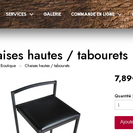
services
galerie
commande en ligne
ises hautes / tabourets
→
Boutique
Chaises hautes / tabourets
7,89
Quantité 
quantité
de
Chaises
Ajoute
hautes
/