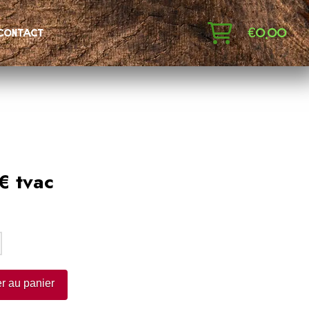
€
0,00
contact
€ tvac
:
r au panier