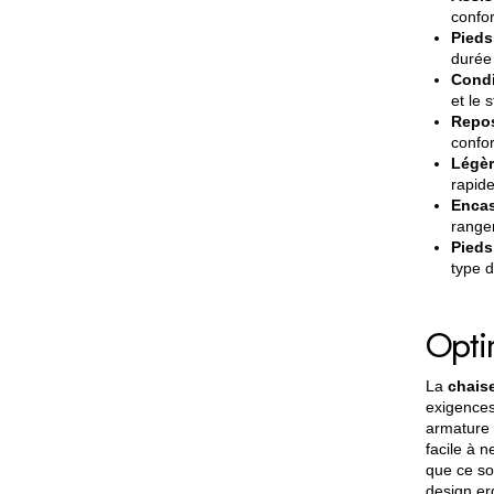
confor
Pieds
durée 
Condi
et le 
Repos
confor
Légèr
rapide
Encas
range
Pieds
type d
Opti
La
chais
exigence
armature 
facile à n
que ce so
design er