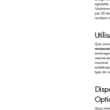
agréable,
l’événeme
par 30 dan
rendant v
Utili
Que vous
restaurat
aménager 
repose-pi
maximal, 
antidérap
type de so
Dispo
Opti
Vous cher