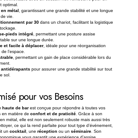
t optimal.
 en métal
, garantissant une grande stabilité et une longue
de vie.
tionnement par 30
dans un chariot, facilitant la logistique
stockage.
e-pieds intégré
, permettant une posture assise
table sur une longue durée.
e et facile à déplacer
, idéale pour une réorganisation
 de l’espace.
trable
, permettant un gain de place considérable lors du
ment.
 antidérapants
pour assurer une grande stabilité sur tout
e sol.
misé pour vos Besoins
e haute de bar
est conçue pour répondre à toutes vos
s en matière de
confort et de praticité
. Grâce à son
en métal, elle est non seulement robuste mais aussi très
ettoyer, ce qui la rend parfaite pour tout type d’événement,
it un
cocktail
, une
réception
ou un
séminaire
. Son
gonomique vous garantit une expérience d’assise