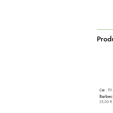
Produ
Cat. :
7.1
Barbec
23,00 €