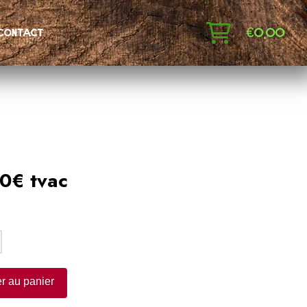
€
0,00
contact
0€ tvac
:
r au panier