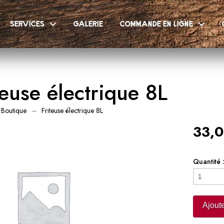
services
galerie
commande en ligne
teuse électrique 8L
→
Boutique
Friteuse électrique 8L
33,0
Quantité 
quantité
de
Friteuse
Ajoute
électrique
8L