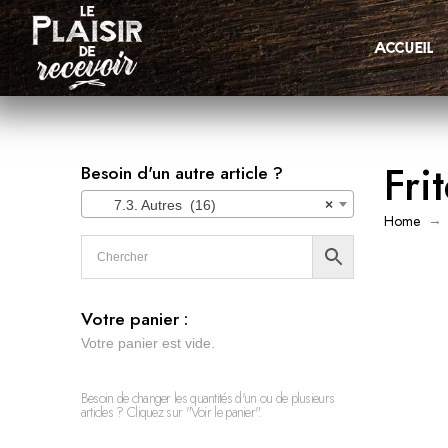
accueil
Fri
Besoin d'un autre article ?
7.3. Autres (16)
×
→
Home
Votre panier :
Votre panier est vide.
Besoin de changer les quantités d'un ou de plusieurs
articles ? Cliquez sur "Voir le panier".