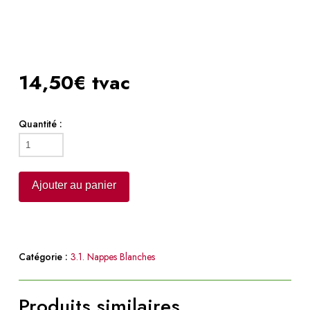
14,50€ tvac
Quantité :
quantité
de
Nappe
Ajouter au panier
blanche
3.5m
x
1.5m
Catégorie :
3.1. Nappes Blanches
Produits similaires