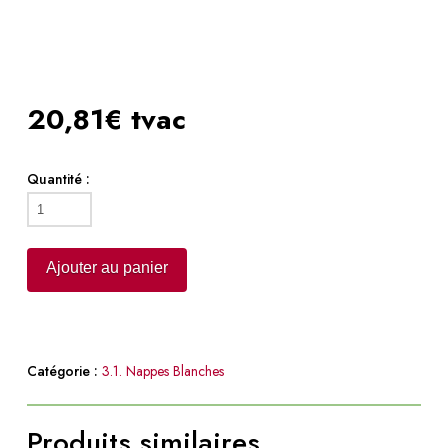
20,81€ tvac
Quantité :
quantité
de
Nappe
Ajouter au panier
blanche
4.0m
x
1.5m
Catégorie :
3.1. Nappes Blanches
Produits similaires