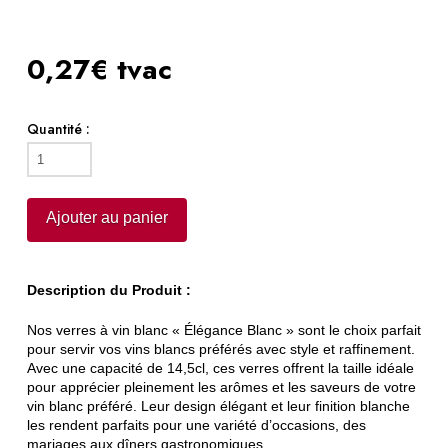
0,27€ tvac
Quantité :
quantité
de
Verre
Ajouter au panier
élégance
blanc
Description du Produit :
Nos verres à vin blanc « Élégance Blanc » sont le choix parfait
pour servir vos vins blancs préférés avec style et raffinement.
Avec une capacité de 14,5cl, ces verres offrent la taille idéale
pour apprécier pleinement les arômes et les saveurs de votre
vin blanc préféré. Leur design élégant et leur finition blanche
les rendent parfaits pour une variété d’occasions, des
mariages aux dîners gastronomiques.