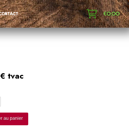
€
0,00
contact
€ tvac
:
r au panier