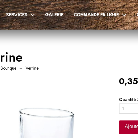
services
galerie
commande en ligne
rine
→
Boutique
Verrine
0,35
Quantité 
quantité
de
Verrine
Ajoute