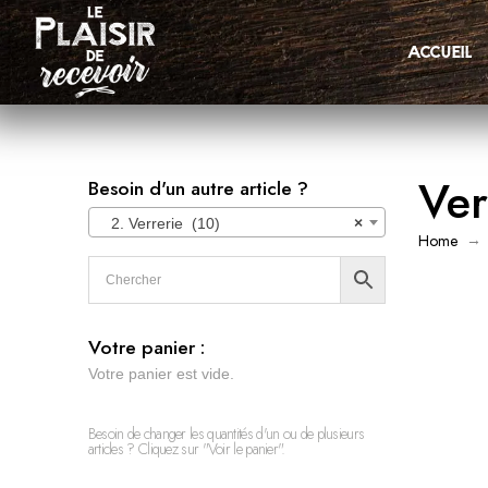
accueil
Ver
Besoin d'un autre article ?
2. Verrerie (10)
×
→
Home
Votre panier :
Votre panier est vide.
Besoin de changer les quantités d'un ou de plusieurs
articles ? Cliquez sur "Voir le panier".