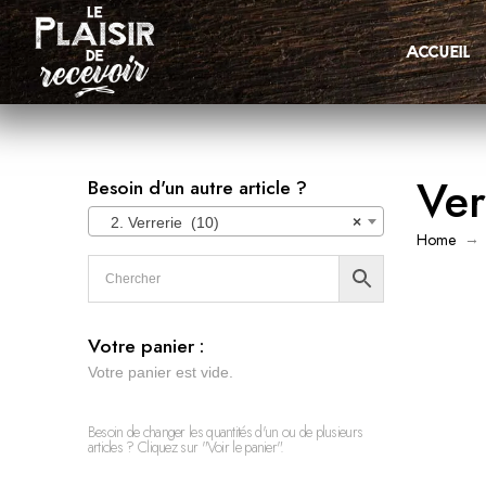
accueil
Ver
Besoin d'un autre article ?
2. Verrerie (10)
×
→
Home
Votre panier :
Votre panier est vide.
Besoin de changer les quantités d'un ou de plusieurs
articles ? Cliquez sur "Voir le panier".