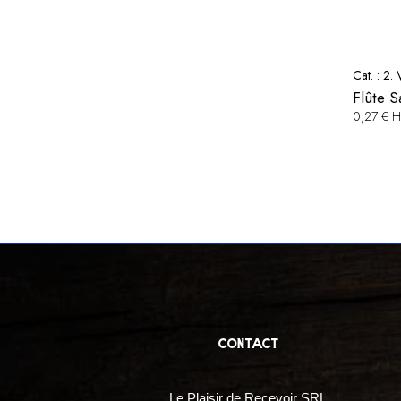
Cat. :
2. 
Flûte S
0,27 € 
contact
Le Plaisir de Recevoir SRL