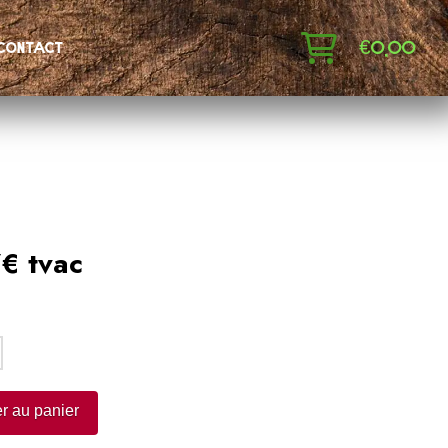
€
0,00
contact
€ tvac
:
r au panier