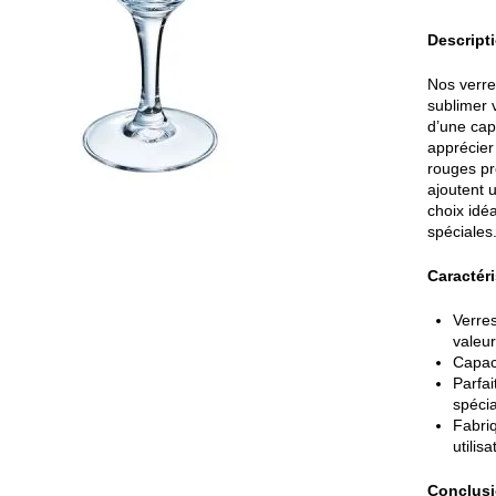
Descripti
Nos verre
sublimer 
d’une capa
apprécier
rouges pré
ajoutent 
choix idé
spéciales
Caractéri
Verres
valeur
Capac
Parfai
spéci
Fabri
utilis
Conclusi