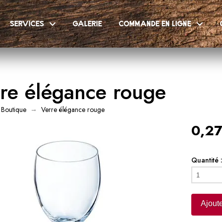
services
galerie
commande en ligne
re élégance rouge
→
Boutique
Verre élégance rouge
0,27
Quantité 
quantité
de
Verre
Ajoute
élégance
rouge