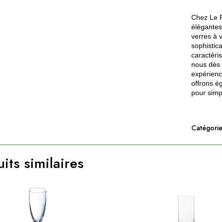
Chez Le P
élégante
verres à 
sophistica
caractéri
nous dès 
expérienc
offrons é
pour simpl
Catégorie
its similaires